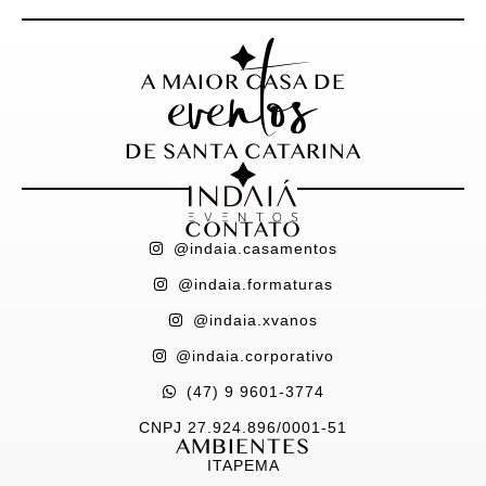
eventos
A MAIOR CASA DE
DE SANTA CATARINA
CONTATO
@indaia.casamentos
@indaia.formaturas
@indaia.xvanos
@indaia.corporativo
(47) 9 9601-3774
CNPJ 27.924.896/0001-51
AMBIENTES
ITAPEMA