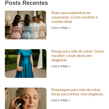
Posts Recentes
Robe para madrinhas de
casamento: Como escolher o
modelo ideal
Leia o artigo »
Roupa para mãe do noivo: Como
escolher o look ideal com
elegância
Leia o artigo »
Maquiagem para mãe da noiva:
Dicas para brilhar com elegância
Leia o artigo »