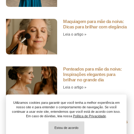
Maquiagem para mãe da noiva:
Dicas para brilhar com elegância
Leia o artigo »
Penteados para mãe da noiva:
Inspirações elegantes para
brilhar no grande dia
Leia o artigo »
Utilizamos cookies para garantir que você tenha a melhor experiência em
nosso site e para entender o comportamento de navegação. Se você
continuar a usar este site, entendemos que você está de acordo com isso.
Vestido para mãe da noiva:
Em caso de dúvidas, leia nossa
Política de Privacidade
.
cores, modelos e dicas elegantes
Estou de acordo
Leia o artigo »