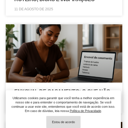
11 DE AGOSTO DE 2025
ENXOVAL DE CASAMENTO: O QUE NÃO
PODE FALTAR NA SUA LISTA
Utilizamos cookies para garantir que você tenha a melhor experiência em
nosso site e para entender o comportamento de navegação. Se você
11 DE AGOSTO DE 2025
continuar a usar este site, entendemos que você está de acordo com isso.
Em caso de dúvidas, leia nossa
Política de Privacidade
.
Estou de acordo