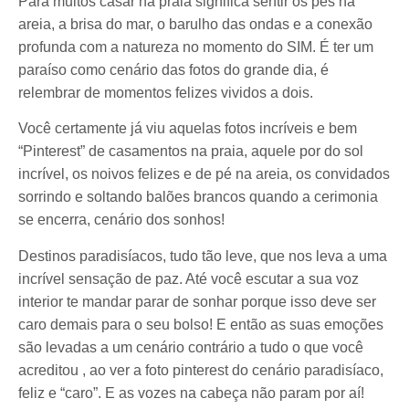
Para muitos casar na praia significa sentir os pés na
areia, a brisa do mar, o barulho das ondas e a conexão
profunda com a natureza no momento do SIM. É ter um
paraíso como cenário das fotos do grande dia, é
relembrar de momentos felizes vividos a dois.
Você certamente já viu aquelas fotos incríveis e bem
“Pinterest” de casamentos na praia, aquele por do sol
incrível, os noivos felizes e de pé na areia, os convidados
sorrindo e soltando balões brancos quando a cerimonia
se encerra, cenário dos sonhos!
Destinos paradisíacos, tudo tão leve, que nos leva a uma
incrível sensação de paz. Até você escutar a sua voz
interior te mandar parar de sonhar porque isso deve ser
caro demais para o seu bolso! E então as suas emoções
são levadas a um cenário contrário a tudo o que você
acreditou , ao ver a foto pinterest do cenário paradisíaco,
feliz e “caro”. E as vozes na cabeça não param por aí!