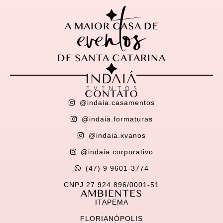
eventos
A MAIOR CASA DE
DE SANTA CATARINA
CONTATO
@indaia.casamentos
@indaia.formaturas
@indaia.xvanos
@indaia.corporativo
(47) 9 9601-3774
CNPJ 27.924.896/0001-51
AMBIENTES
ITAPEMA
FLORIANÓPOLIS