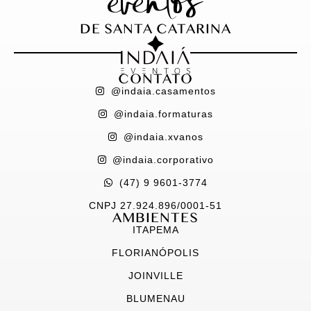
eventos
DE SANTA CATARINA
CONTATO
@indaia.casamentos
@indaia.formaturas
@indaia.xvanos
@indaia.corporativo
(47) 9 9601-3774
CNPJ 27.924.896/0001-51
AMBIENTES
ITAPEMA
FLORIANÓPOLIS
JOINVILLE
BLUMENAU