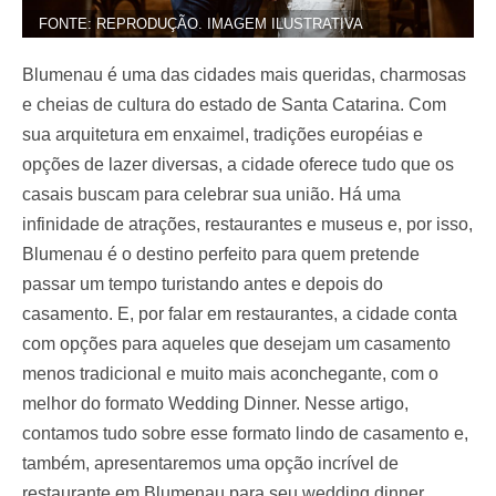
FONTE: REPRODUÇÃO. IMAGEM ILUSTRATIVA
Blumenau é uma das cidades mais queridas, charmosas
e cheias de cultura do estado de Santa Catarina.
Com
sua arquitetura em enxaimel, tradições européias e
opções de lazer diversas, a cidade oferece tudo que os
casais buscam para celebrar sua união.
Há uma
infinidade de atrações, restaurantes e museus e, por isso,
Blumenau é o destino perfeito para quem pretende
passar um tempo turistando antes e depois do
casamento.
E, por falar em restaurantes, a cidade conta
com opções para aqueles que desejam um casamento
menos tradicional e muito mais aconchegante, com o
melhor do formato
Wedding Dinner
.
Nesse artigo,
contamos tudo sobre esse formato lindo de
casamento
e,
também, apresentaremos uma opção incrível de
restaurante em Blumenau para seu wedding dinner.