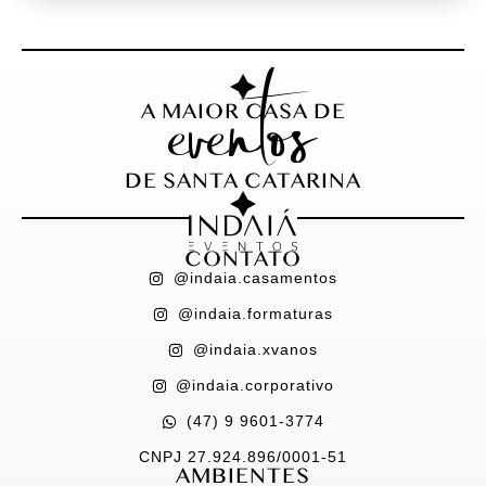
eventos
A MAIOR CASA DE
DE SANTA CATARINA
CONTATO
@indaia.casamentos
@indaia.formaturas
@indaia.xvanos
@indaia.corporativo
(47) 9 9601-3774
CNPJ 27.924.896/0001-51
AMBIENTES