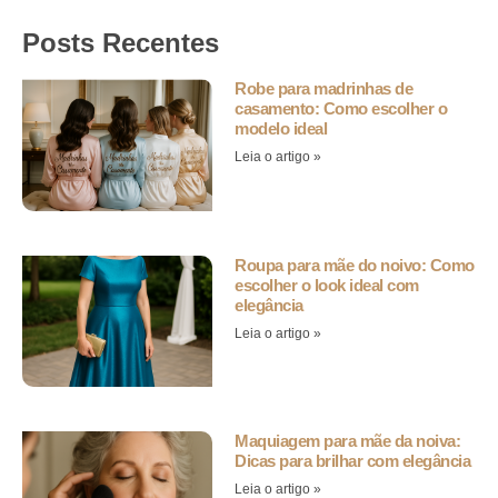
Posts Recentes
Robe para madrinhas de
casamento: Como escolher o
modelo ideal
Leia o artigo »
Roupa para mãe do noivo: Como
escolher o look ideal com
elegância
Leia o artigo »
Maquiagem para mãe da noiva:
Dicas para brilhar com elegância
Leia o artigo »