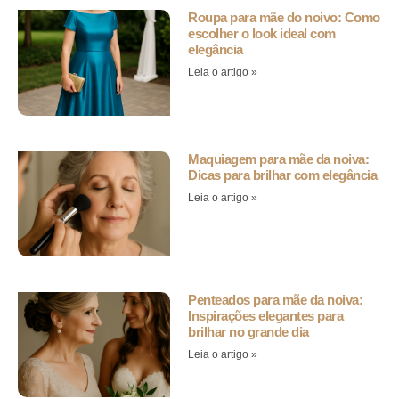
Roupa para mãe do noivo: Como
escolher o look ideal com
elegância
Leia o artigo »
Maquiagem para mãe da noiva:
Dicas para brilhar com elegância
Leia o artigo »
Penteados para mãe da noiva:
Inspirações elegantes para
brilhar no grande dia
Leia o artigo »