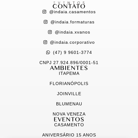
CONTATO
@indaia.casamentos
@indaia.formaturas
@indaia.xvanos
@indaia.corporativo
(47) 9 9601-3774
CNPJ 27.924.896/0001-51
AMBIENTES
ITAPEMA
FLORIANÓPOLIS
JOINVILLE
BLUMENAU
NOVA VENEZA
EVENTOS
CASAMENTO
ANIVERSÁRIO 15 ANOS