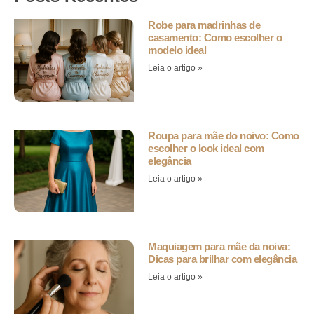
Robe para madrinhas de
casamento: Como escolher o
modelo ideal
Leia o artigo »
Roupa para mãe do noivo: Como
escolher o look ideal com
elegância
Leia o artigo »
Maquiagem para mãe da noiva:
Dicas para brilhar com elegância
Leia o artigo »