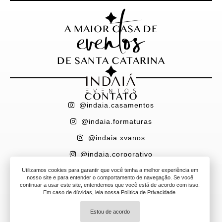
eventos
A MAIOR CASA DE
DE SANTA CATARINA
CONTATO
@indaia.casamentos
@indaia.formaturas
@indaia.xvanos
@indaia.corporativo
(47) 9 9601-3774
Utilizamos cookies para garantir que você tenha a melhor experiência em
nosso site e para entender o comportamento de navegação. Se você
continuar a usar este site, entendemos que você está de acordo com isso.
CNPJ 27.924.896/0001-51
AMBIENTES
Em caso de dúvidas, leia nossa
Política de Privacidade
.
ITAPEMA
Estou de acordo
FLORIANÓPOLIS