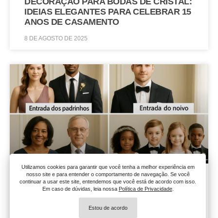
DECORAÇÃO PARA BODAS DE CRISTAL:
IDEIAS ELEGANTES PARA CELEBRAR 15
ANOS DE CASAMENTO
8 DE AGOSTO DE 2025
Utilizamos cookies para garantir que você tenha a melhor experiência em
nosso site e para entender o comportamento de navegação. Se você
ORDEM DE ENTRADA NO CASAMENTO:
continuar a usar este site, entendemos que você está de acordo com isso.
COMO ORGANIZAR UM CORTEJO
Em caso de dúvidas, leia nossa
Política de Privacidade
.
EMOCIONANTE
Estou de acordo
8 DE AGOSTO DE 2025