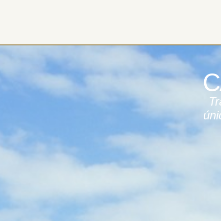
C
Tr
úni