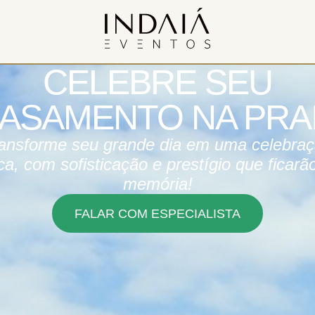
CELEBRE SEU
ASAMENTO NA PRA
ansforme seu grande dia em uma celebra
ca, com sofisticação e prestígio que ficarã
memória!
FALAR COM ESPECIALISTA