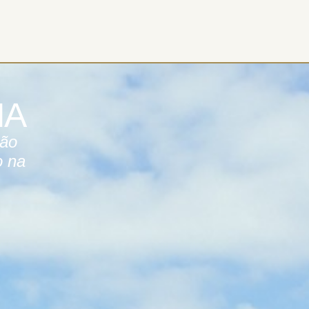
IA
ção
o na