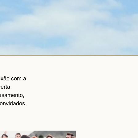
nexão com a
certa
casamento,
convidados.