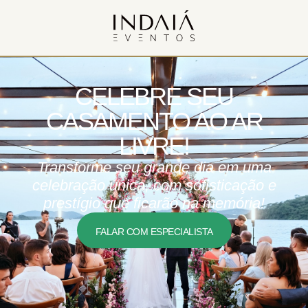
CELEBRE SEU
CASAMENTO AO AR
LIVRE!
Transforme seu grande dia em uma
celebração única, com sofisticação e
prestígio que ficarão na memória!
FALAR COM ESPECIALISTA