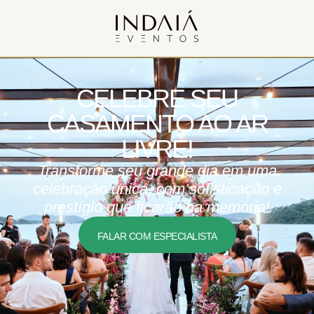
CELEBRE SEU
CASAMENTO AO AR
LIVRE!
Transforme seu grande dia em uma
celebração única, com sofisticação e
prestígio que ficarão na memória!
FALAR COM ESPECIALISTA