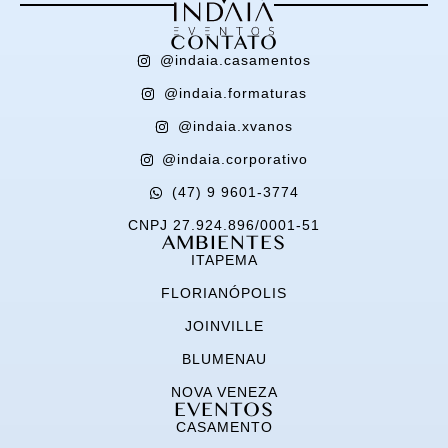
CONTATO
@indaia.casamentos
@indaia.formaturas
@indaia.xvanos
@indaia.corporativo
(47) 9 9601-3774
CNPJ 27.924.896/0001-51
AMBIENTES
ITAPEMA
FLORIANÓPOLIS
JOINVILLE
BLUMENAU
NOVA VENEZA
EVENTOS
CASAMENTO