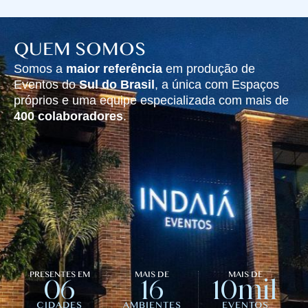
QUEM SOMOS
Somos a
maior referência
em produção de
Eventos do
Sul do Brasil
, a única com Espaços
próprios e uma equipe especializada com mais de
400 colaboradores
.
PRESENTES EM
MAIS DE
MAIS DE
06
16
10mil
CIDADES
AMBIENTES
EVENTOS