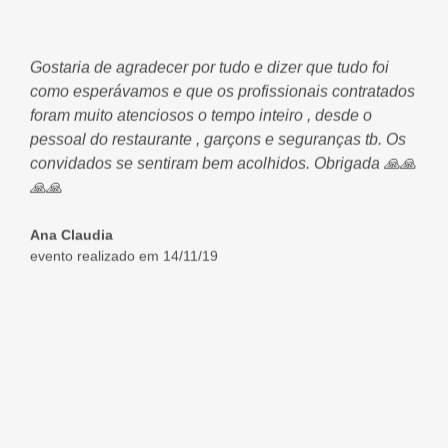
va
Gostaria de agradecer por tudo e dizer que tudo foi
Bo
como esperávamos e que os profissionais contratados
de
foram muito atenciosos o tempo inteiro , desde o
um
 a
pessoal do restaurante , garçons e seguranças tb. Os
ma
convidados se sentiram bem acolhidos. Obrigada 🙏🙏
eq
🙏🙏
Ad
ev
Ana Claudia
evento realizado em 14/11/19
ão
de