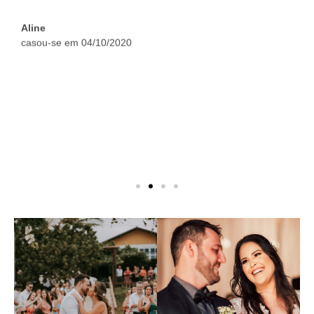
uei
Aline
Tal
casou-se em 04/10/2020
se
 um
sso