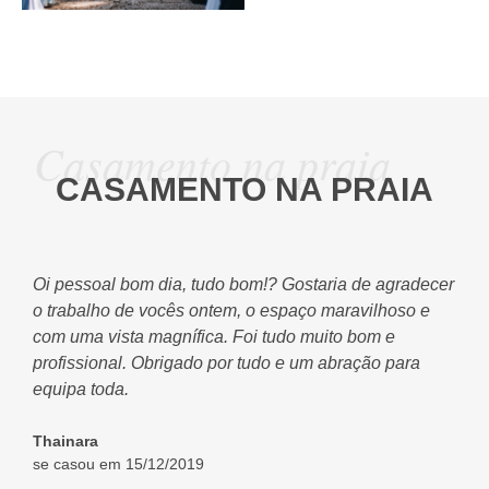
Casamento na praia
CASAMENTO NA PRAIA
 a
Oi pessoal bom dia, tudo bom!? Gostaria de agradecer
Bo
e
o trabalho de vocês ontem, o espaço maravilhoso e
e 
com uma vista magnífica. Foi tudo muito bom e
to
r o
profissional. Obrigado por tudo e um abração para
qu
equipa toda.
at
.
to
Thainara
se casou em 15/12/2019
Go