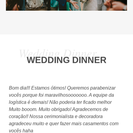
Wedding Dinner
WEDDING DINNER
Bom dia!!! Estamos ótimos! Queremos parabenizar
Oi
s
vocês porque foi maravilhosooooooo. A equipe da
e 
logística é demais! Não poderia ter ficado melhor
Ag
s
Muito booom. Muito obrigado! Agradecemos de
pe
.
coração!! Nossa cerimonialista e decoradora
bo
o
agradeceu muito e quer fazer mais casamentos com
Ra
mo
vocês haha
co