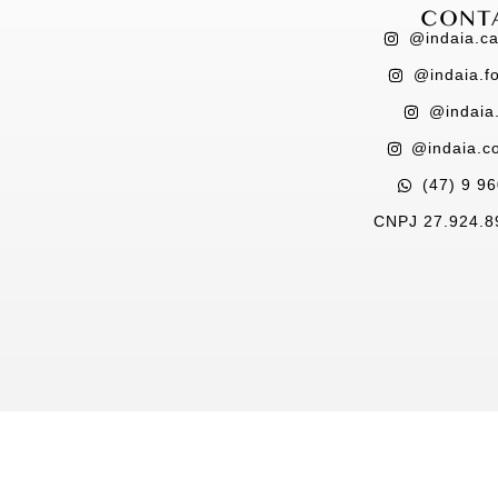
CONT
@indaia.c
@indaia.f
@indaia
@indaia.co
(47) 9 9
CNPJ 27.924.8