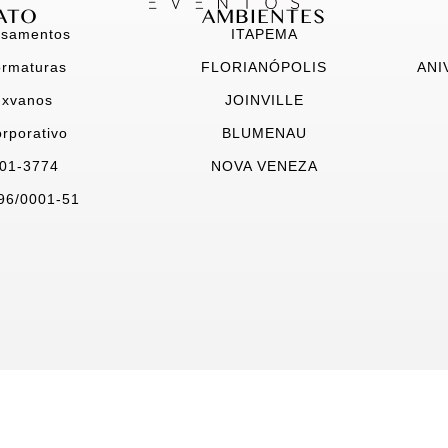
ATO
AMBIENTES
asamentos
ITAPEMA
ormaturas
FLORIANÓPOLIS
ANI
.xvanos
JOINVILLE
rporativo
BLUMENAU
601-3774
NOVA VENEZA
96/0001-51