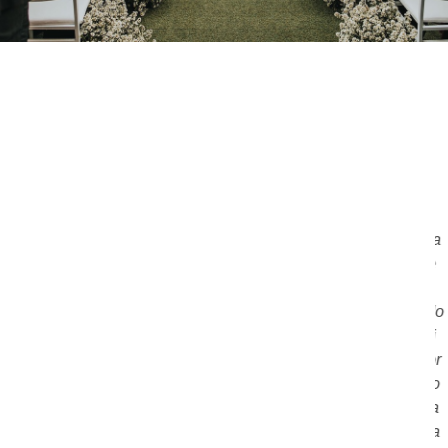
a noite, pessoal!!!! Desculpem a demora pra enviar nosso
back... acabamos indo pra lua de mel e depois voltamos pra
p
reria do dia a dia....Gostaríamos de agradecer imensamente
pelo profissionalismo no dia do nosso casamento! Nosso
mento foi sensacional, o buffet, os garçons, o ambiente, tudo
 muito elogiado!!!O maitre Rafael nos atendeu super bem, foi
r solícito e educado, assim como toda equipe! Obrigado por
pre resolverem os poucos problemas que surgiram antes do
so grande dia e por todo suporte que nos foi dado!!! Foi uma
a surpresa termos sido um dos primeiros contratos do Indaia