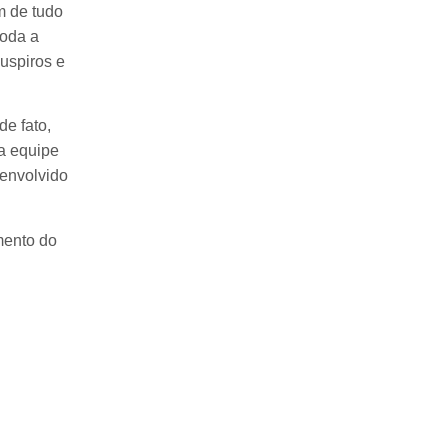
m de tudo
toda a
suspiros e
de fato,
a equipe
 envolvido
mento do