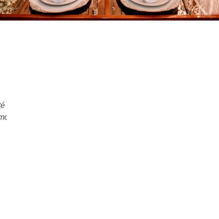
o
Oi Aline, tudo bem? Escrevo Para dizer que graças a Deus t
s.
a festa mais incrível que vimos na vida! Estava tudo perfeit
decoração, organização, os garçons, o espaço, a comida,
bebida.. cada detalhe! O atendimento foi incrível, sem palavras
Diego foi maravilhoso, amamos a Dafini, que pessoa Mais 
da vida! Todos elogiaram muito a comida, que vou dizer pra t
surpreendeu e superou qualquer expectativa que tínhamos
bebida realmente foi liberada sem dó! Ahahahahahahaha foi 
demais!!! Agradecemos toda equipe do indaiá que nos
proporcionou esse momento inesquecível! Obrigada mesm