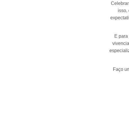
Celebrar
isso,
expectati
E para 
vivenci
especiali
Faço um