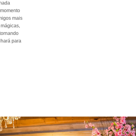
rnada
m momento
amigos mais
 mágicas,
 tornando
lhará para