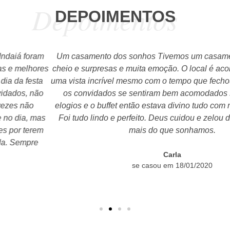
Depoimentos
DEPOIMENTOS
Um casamento dos sonhos Tivemos um casamento abençoad
heio e surpresas e muita emoção. O local é aconchegante e c
ma vista incrível mesmo com o tempo que fechou e choveu, tod
os convidados se sentiram bem acomodados so recebemos
elogios e o buffet então estava divino tudo com muito bom gosto
Foi tudo lindo e perfeito. Deus cuidou e zelou de tudo foi muito
mais do que sonhamos.
Carla
se casou em 18/01/2020