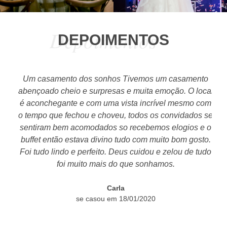
Depoimentos
DEPOIMENTOS
o
Um casamento dos sonhos Tivemos um casamento
tão
abençoado cheio e surpresas e muita emoção. O local
é aconchegante e com uma vista incrível mesmo com
o tempo que fechou e choveu, todos os convidados se
t
os,
sentiram bem acomodados so recebemos elogios e o
c
as
buffet então estava divino tudo com muito bom gosto.
se
Foi tudo lindo e perfeito. Deus cuidou e zelou de tudo
s.
foi muito mais do que sonhamos.
 na
o!
Carla
se casou em 18/01/2020