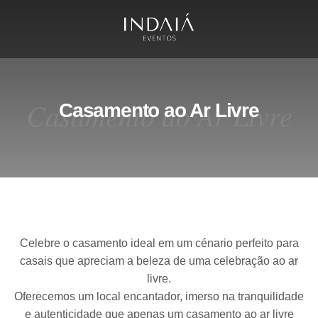
Casamento ao Ar Livre
Casamento ao Ar Livre
Celebre o casamento ideal em um cénario perfeito para
casais que apreciam a beleza de uma celebração ao ar
livre.
Oferecemos um local encantador, imerso na tranquilidade
e autenticidade que apenas um casamento ao ar livre