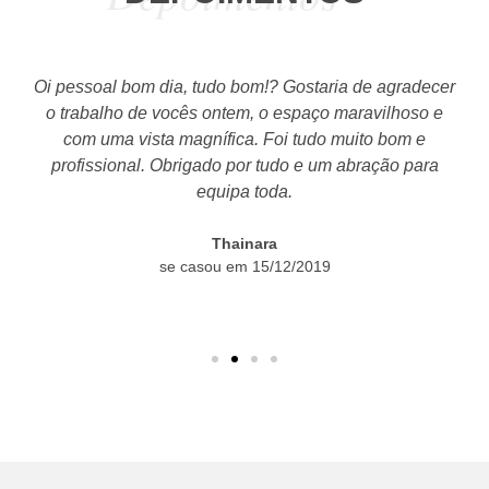
r a
Oi pessoal bom dia, tudo bom!? Gostaria de agradecer
Bo
 e
o trabalho de vocês ontem, o espaço maravilhoso e
e
com uma vista magnífica. Foi tudo muito bom e
to
r o
profissional. Obrigado por tudo e um abração para
q
equipa toda.
at
s.
Thainara
se casou em 15/12/2019