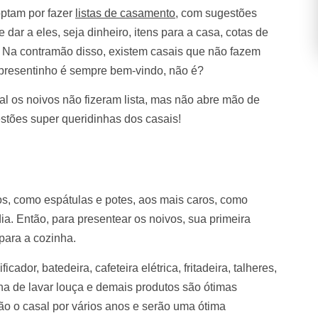
 optam por fazer
listas de casamento
, com sugestões
ar a eles, seja dinheiro, itens para a casa, cotas de
. Na contramão disso, existem casais que não fazem
presentinho é sempre bem-vindo, não é?
l os noivos não fizeram lista, mas não abre mão de
estões super queridinhas dos casais!
os, como espátulas e potes, aos mais caros, como
ia. Então, para presentear os noivos, sua primeira
para a cozinha.
icador, batedeira, cafeteira elétrica, fritadeira, talheres,
ina de lavar louça e demais produtos são ótimas
ão o casal por vários anos e serão uma ótima