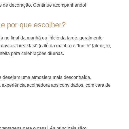
ões de decoração. Continue acompanhando!
e por que escolher?
 no final da manhã ou início da tarde, geralmente
lavras “breakfast” (café da manhã) e “lunch” (almoço),
rfeita para celebrações diurnas.
ue desejam uma atmosfera mais descontraída,
a experiência acolhedora aos convidados, com cara de
vantagens para o casal. As principais são: