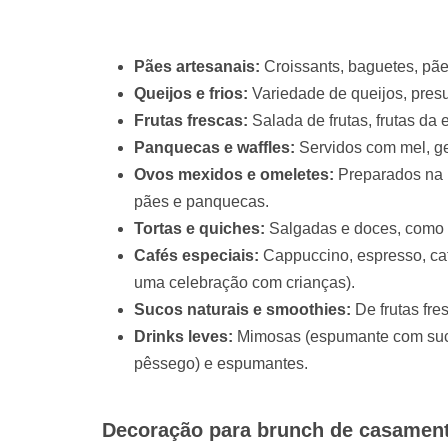
Pães artesanais:
Croissants, baguetes, pãe
Queijos e frios:
Variedade de queijos, presu
Frutas frescas:
Salada de frutas, frutas da 
Panquecas e waffles:
Servidos com mel, gel
Ovos mexidos e omeletes:
Preparados na 
pães e panquecas.
Tortas e quiches:
Salgadas e doces, como q
Cafés especiais:
Cappuccino, espresso, ca
uma celebração com crianças).
Sucos naturais e smoothies:
De frutas fre
Drinks leves:
Mimosas (espumante com suco 
pêssego) e espumantes.
Decoração para brunch de casamen